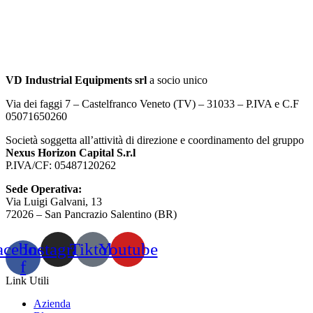
VD Industrial Equipments srl
a socio unico
Via dei faggi 7 – Castelfranco Veneto (TV) – 31033 – P.IVA e C.F
05071650260
Società soggetta all’attività di direzione e coordinamento del gruppo
Nexus Horizon Capital S.r.l
P.IVA/CF: 05487120262​
Sede Operativa:
Via Luigi Galvani, 13
72026 – San Pancrazio Salentino (BR)
acebook-
Instagram
Tiktok
Youtube
f
Link Utili
Azienda