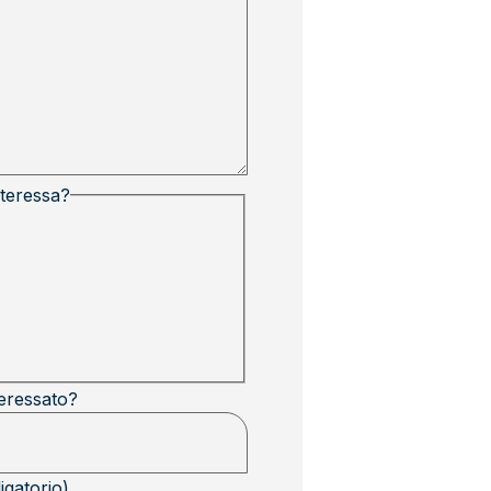
nteressa?
teressato?
igatorio)