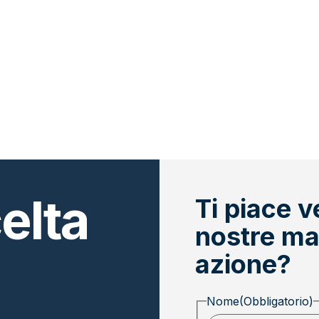
elta
Ti piace v
nostre ma
azione?
Nome
(Obbligatorio)