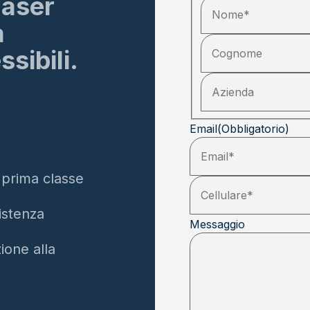
laser
à
sibili.
Email
(Obbligatorio)
 prima classe
istenza
Messaggio
ione alla