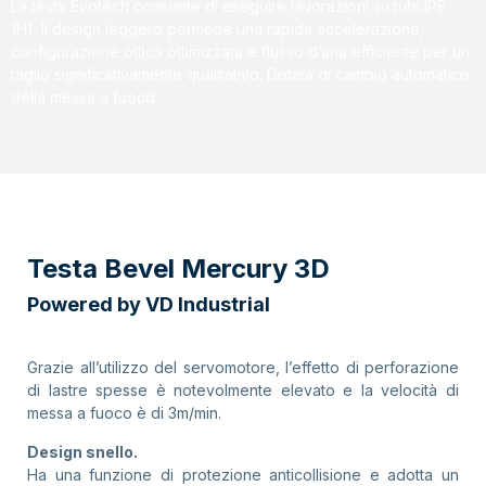
La testa Evotech consente di eseguire lavorazioni su tubi IPE
(H). Il design leggero permette una rapida accelerazione,
configurazione ottica ottimizzata e flusso d’aria efficiente per un
taglio significativamente qualitativo. Dotata di cambio automatico
della messa a fuoco.
Testa Bevel Mercury 3D
Powered by VD Industrial
Grazie all’utilizzo del servomotore, l’effetto di perforazione
di lastre spesse è notevolmente elevato e la velocità di
messa a fuoco è di 3m/min.
Design snello.
Ha una funzione di protezione anticollisione e adotta un