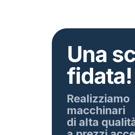
Una sc
fidata!
Realizziamo
macchinari
di alta qualit
a prezzi acces