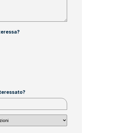
nteressa?
nteressato?