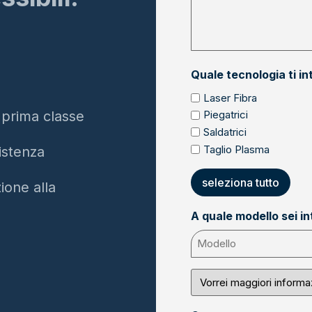
Quale tecnologia ti i
Laser Fibra
 prima classe
Piegatrici
Saldatrici
Taglio Plasma
istenza
seleziona tutto
ione alla
A quale modello sei i
Perché
ci
contatti