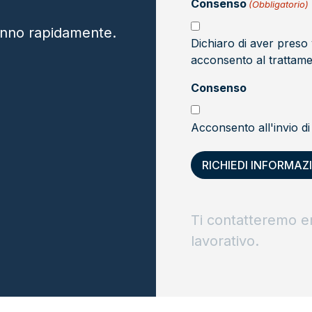
Consenso
(Obbligatorio)
(Obbligatorio)
eranno rapidamente.
Dichiaro di aver preso 
acconsento al trattamen
Consenso
Acconsento all'invio d
Ti contatteremo e
lavorativo.