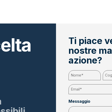
elta
Ti piace v
nostre ma
azione?
Nome
(Obbligatorio)
Email
(Obbligatorio)
à
Messaggio
sibili.