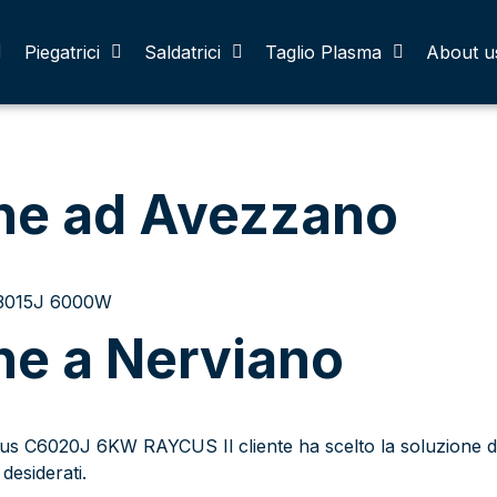
ia:
Installazio
Piegatrici
Saldatrici
Taglio Plasma
About u
one ad Avezzano
C3015J 6000W
one a Nerviano
us C6020J 6KW RAYCUS Il cliente ha scelto la soluzione d
desiderati.