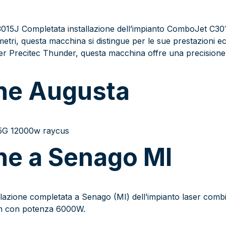
015J Completata installazione dell’impianto ComboJet C3015
tri, questa macchina si distingue per le sue prestazioni ec
er Precitec Thunder, questa macchina offre una precisione 
one Augusta
015G 12000w raycus
one a Senago MI
lazione completata a Senago (MI) dell’impianto laser combi
m con potenza 6000W.