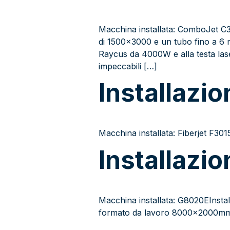
Macchina installata: ComboJet C3
di 1500×3000 e un tubo fino a 6 me
Raycus da 4000W e alla testa las
impeccabili […]
Installazi
Macchina installata: Fiberjet F3
Installazi
Macchina installata: G8020EInstal
formato da lavoro 8000x2000m