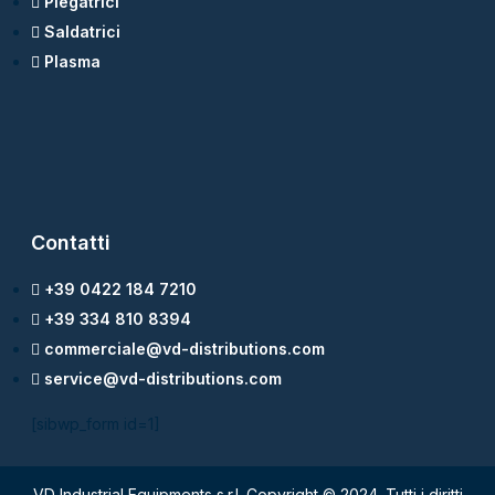
Piegatrici
Saldatrici
Plasma
Contatti
+39 0422 184 7210
+39 334 810 8394
commerciale@vd-distributions.com
service@vd-distributions.com
[sibwp_form id=1]
VD Industrial Equipments s.r.l. Copyright © 2024. Tutti i diritti