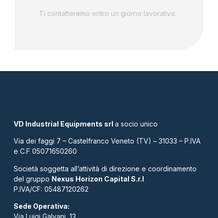
Ti contatteremo entro un giorno lavorativo.
VD Industrial Equipments srl
a socio unico
Via dei faggi 7 – Castelfranco Veneto (TV) – 31033 – P.IVA
e C.F 05071650260
Società soggetta all’attività di direzione e coordinamento
del gruppo
Nexus Horizon Capital S.r.l
P.IVA/CF: 05487120262​
Sede Operativa:
Via Luigi Galvani, 13