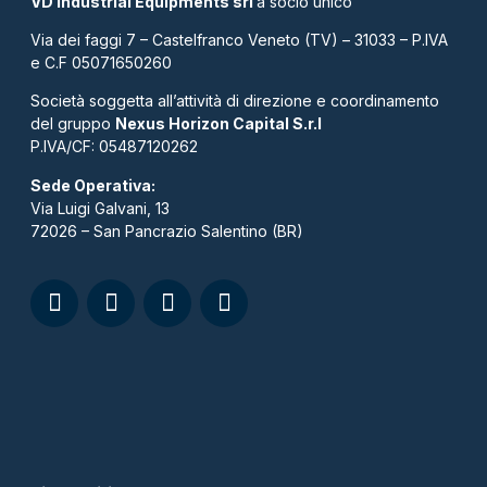
VD Industrial Equipments srl
a socio unico
Via dei faggi 7 – Castelfranco Veneto (TV) – 31033 – P.IVA
e C.F 05071650260
Società soggetta all’attività di direzione e coordinamento
del gruppo
Nexus Horizon Capital S.r.l
P.IVA/CF: 05487120262​
Sede Operativa:
Via Luigi Galvani, 13
72026 – San Pancrazio Salentino (BR)